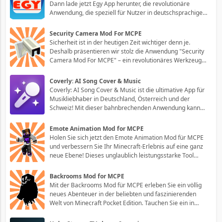
Dann lade jetzt Egy App herunter, die revolutionäre
Anwendung, die speziell für Nutzer in deutschsprachigen
Ländern entwickelt wurde. Egal, ob du dir den Alltag
erleichtern, produktiver sein oder einfach nur Spaß
Security Camera Mod For MCPE
haben möchtest, Egy App ist di
Sicherheit ist in der heutigen Zeit wichtiger denn je.
Deshalb präsentieren wir stolz die Anwendung "Security
Camera Mod For MCPE" – ein revolutionäres Werkzeug
für diejenigen, denen die Sicherheit ihres Zuhauses am
Herzen liegt. Dieses benutzerfreundliche Modul wurde
Coverly: AI Song Cover & Music
speziell für die beliebte Welt
Coverly: AI Song Cover & Music ist die ultimative App für
Musikliebhaber in Deutschland, Österreich und der
Schweiz! Mit dieser bahnbrechenden Anwendung kannst
du deine Lieblingssongs in erstaunliche Cover-Versionen
verwandeln und deinem musikalischen Ausdruck eine
Emote Animation Mod for MCPE
ganz neue Dimension verleihen. Du
Holen Sie sich jetzt den Emote Animation Mod für MCPE
und verbessern Sie Ihr Minecraft-Erlebnis auf eine ganz
neue Ebene! Dieses unglaublich leistungsstarke Tool
ermöglicht es Ihnen, Ihre Spielfigur lebendig werden zu
lassen und noch mehr Persönlichkeit in Ihre Kreationen
Backrooms Mod for MCPE
zu bringen. Beeindrucken Si
Mit der Backrooms Mod für MCPE erleben Sie ein völlig
neues Abenteuer in der beliebten und faszinierenden
Welt von Minecraft Pocket Edition. Tauchen Sie ein in
eine einzigartige Erfahrung, die Sie an die Grenzen Ihrer
Fähigkeiten und Ihres Mutes führen wird! Mit unseren