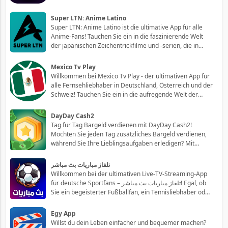
ein in eine Welt voller spannender Unterhaltung und
entdecken Sie eine vielfältige Auswahl an
Super LTN: Anime Latino
hochauflösenden Filmen und Fernsehsendungen, die
Super LTN: Anime Latino ist die ultimative App für alle
Ihre Fr
Anime-Fans! Tauchen Sie ein in die faszinierende Welt
der japanischen Zeichentrickfilme und -serien, die in
Lateinamerika so beliebt sind. Mit Super LTN können Sie
Ihre Lieblings-Animes jederzeit und überall auf Ihrem
Mexico Tv Play
Smartphone oder Tablet ge
Willkommen bei Mexico Tv Play - der ultimativen App für
alle Fernsehliebhaber in Deutschland, Österreich und der
Schweiz! Tauchen Sie ein in die aufregende Welt der
mexikanischen Fernsehunterhaltung und erleben Sie
eine Vielzahl von Live-Kanälen, Shows, Filmen und vielem
DayDay Cash2
mehr, direkt auf Ihrem mobi
Tag für Tag Bargeld verdienen mit DayDay Cash2!
Möchten Sie jeden Tag zusätzliches Bargeld verdienen,
während Sie Ihre Lieblingsaufgaben erledigen? Mit
DayDay Cash2 steht Ihnen die ultimative Möglichkeit zur
Verfügung, das Beste aus Ihrer Zeit zu machen und
تلفاز مباريات بث مباشر
gleichzeitig Geld zu verdienen! Entdecke
Willkommen bei der ultimativen Live-TV-Streaming-App
für deutsche Sportfans – تلفاز مباريات بث مباشر! Egal, ob
Sie ein begeisterter Fußballfan, ein Tennisliebhaber oder
ein Anhänger anderer populärer Sportarten sind, unsere
App bietet Ihnen die Möglichkeit, Ihre
Egy App
Lieblingssportveranstaltungen live zu
Willst du dein Leben einfacher und bequemer machen?