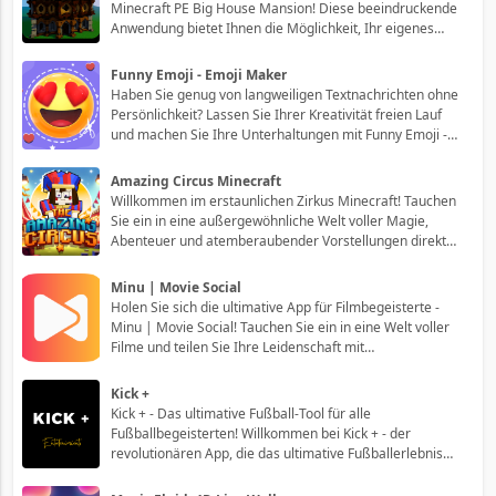
Minecraft PE Big House Mansion! Diese beeindruckende
Anwendung bietet Ihnen die Möglichkeit, Ihr eigenes
riesiges Herrenhaus zu bauen und zu gestalten, ganz
nach Ihren Vorstellungen. Treten Sie in die Welt der
Funny Emoji - Emoji Maker
grenzenlosen Kreativität ein und
Haben Sie genug von langweiligen Textnachrichten ohne
Persönlichkeit? Lassen Sie Ihrer Kreativität freien Lauf
und machen Sie Ihre Unterhaltungen mit Funny Emoji -
Emoji Maker einzigartig und lustig! Mit dieser
aufregenden App können Sie Ihre eigenen Emojis
Amazing Circus Minecraft
erstellen und Ihren Nachrichten eine persö
Willkommen im erstaunlichen Zirkus Minecraft! Tauchen
Sie ein in eine außergewöhnliche Welt voller Magie,
Abenteuer und atemberaubender Vorstellungen direkt
auf Ihrem Smartphone. Dieses unglaubliche Spiel
kombiniert die beliebte Minecraft-Ästhetik mit dem
Minu | Movie Social
faszinierenden Ambiente eines Zirkus, um Ihn
Holen Sie sich die ultimative App für Filmbegeisterte -
Minu | Movie Social! Tauchen Sie ein in eine Welt voller
Filme und teilen Sie Ihre Leidenschaft mit
Gleichgesinnten. Mit Minu können Sie Filme entdecken,
Rezensionen lesen, Trailer ansehen und Ihre eigenen
Kick +
Bewertungen erstellen. Werden Sie Teil
Kick + - Das ultimative Fußball-Tool für alle
Fußballbegeisterten! Willkommen bei Kick + - der
revolutionären App, die das ultimative Fußballerlebnis
für echte Fans und Spieler bietet! Ob du ein begeisterter
Anhänger des weltweit beliebtesten Sports bist oder