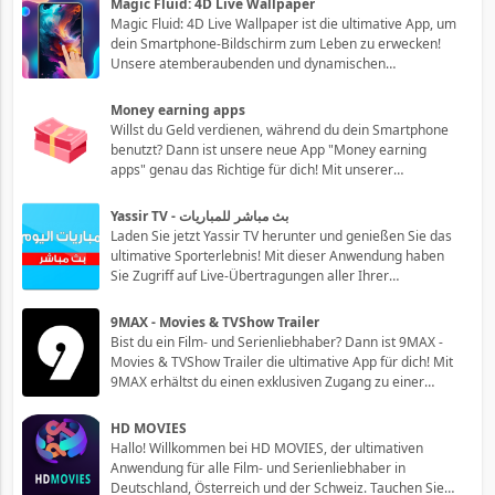
Magic Fluid: 4D Live Wallpaper
selbst auf dem Platz stehst, diese App
Magic Fluid: 4D Live Wallpaper ist die ultimative App, um
dein Smartphone-Bildschirm zum Leben zu erwecken!
Unsere atemberaubenden und dynamischen
Hintergrundbilder verwandeln deinen Bildschirm in eine
lebendige und faszinierende Welt. Lade dir jetzt Magic
Money earning apps
Fluid herunter und lasse dich von den hypno
Willst du Geld verdienen, während du dein Smartphone
benutzt? Dann ist unsere neue App "Money earning
apps" genau das Richtige für dich! Mit unserer
benutzerfreundlichen Anwendung hast du die
Möglichkeit, ganz einfach und bequem von zu Hause aus
Yassir TV - بث مباشر للمباريات
Geld zu verdienen. Lass uns dir zeigen, wie du das am
Laden Sie jetzt Yassir TV herunter und genießen Sie das
ultimative Sporterlebnis! Mit dieser Anwendung haben
Sie Zugriff auf Live-Übertragungen aller Ihrer
Lieblingssportarten, direkt von Ihrem Smartphone oder
Tablet aus. Egal ob Fußball, Tennis, Basketball oder
9MAX - Movies & TVShow Trailer
andere spannende Events - verpassen S
Bist du ein Film- und Serienliebhaber? Dann ist 9MAX -
Movies & TVShow Trailer die ultimative App für dich! Mit
9MAX erhältst du einen exklusiven Zugang zu einer
breiten Auswahl an Trailern und Vorschauen von den
neuesten Filmen und TV-Serien. Egal, ob du aufregende
HD MOVIES
Actionfilme, herzerwärmende Lieb
Hallo! Willkommen bei HD MOVIES, der ultimativen
Anwendung für alle Film- und Serienliebhaber in
Deutschland, Österreich und der Schweiz. Tauchen Sie