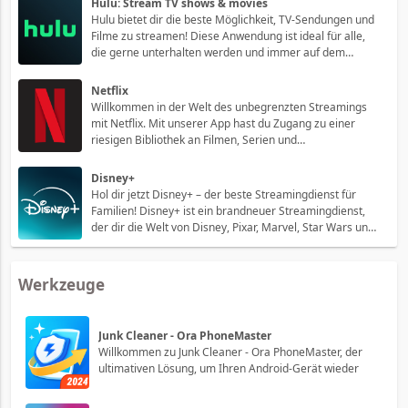
Hulu: Stream TV shows & movies
neuen Modifikationen können
Hulu bietet dir die beste Möglichkeit, TV-Sendungen und
Filme zu streamen! Diese Anwendung ist ideal für alle,
die gerne unterhalten werden und immer auf dem
neuesten Stand sein möchten. Mit Hulu hast du Zugriff
auf ein umfangreiches Angebot an TV-Shows und Filmen,
Netflix
sodass du nie mehr etwas verpassen
Willkommen in der Welt des unbegrenzten Streamings
mit Netflix. Mit unserer App hast du Zugang zu einer
riesigen Bibliothek an Filmen, Serien und
Dokumentationen. Entdecke neue Favoriten oder schaue
gezielt nach Inhalten deiner Lieblingsgenres und -
Disney+
schauspieler. Mit Netflix hast du die ultimative Fr
Hol dir jetzt Disney+ – der beste Streamingdienst für
Familien! Disney+ ist ein brandneuer Streamingdienst,
der dir die Welt von Disney, Pixar, Marvel, Star Wars und
National Geographic mit nur einem Abo bringt. Ob
Animation oder Live-Action, ob klassisch oder modern –
bei Disney+ findest du alles,
Werkzeuge
Junk Cleaner - Ora PhoneMaster
Willkommen zu Junk Cleaner - Ora PhoneMaster, der
ultimativen Lösung, um Ihren Android-Gerät wieder