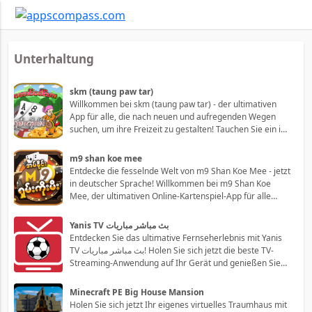
Unterhaltung
skm (taung paw tar)
Willkommen bei skm (taung paw tar) - der ultimativen
App für alle, die nach neuen und aufregenden Wegen
suchen, um ihre Freizeit zu gestalten! Tauchen Sie ein in
unsere vielfältige Sammlung von Spielen, Unterhaltung
und Lifestyle-Angeboten und erleben Sie jede Menge
m9 shan koe mee
Spaß und Spannung, wann immer Sie
Entdecke die fesselnde Welt von m9 Shan Koe Mee - jetzt
in deutscher Sprache! Willkommen bei m9 Shan Koe
Mee, der ultimativen Online-Kartenspiel-App für alle
Karten-Enthusiasten in Deutschland, Österreich und der
Schweiz! Mit m9 Shan Koe Mee erlebst du den
Yanis TV بث مباشر مباريات
Nervenkitzel und die Begeisterung eines d
Entdecken Sie das ultimative Fernseherlebnis mit Yanis
TV بث مباشر مباريات! Holen Sie sich jetzt die beste TV-
Streaming-Anwendung auf Ihr Gerät und genießen Sie
einen endlosen Strom von Live-Sportveranstaltungen,
Unterhaltungsprogrammen und internationalen
Minecraft PE Big House Mansion
Fernsehsendern, die speziell auf die Intere
Holen Sie sich jetzt Ihr eigenes virtuelles Traumhaus mit